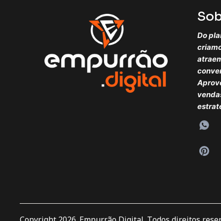
Sob
Do pla
criam
atraem
conve
Aprove
venda
estrat
Copyright 2026. Empurrão Digital. Todos direitos rese