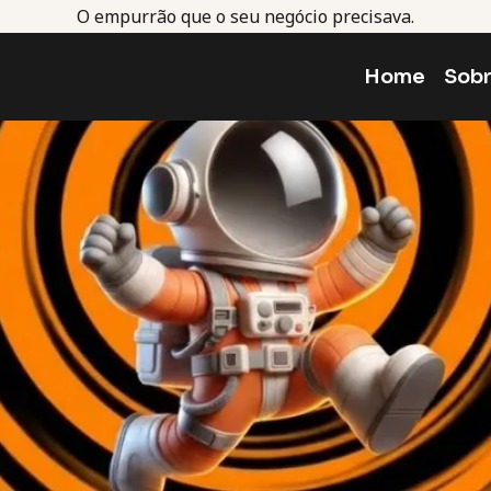
O empurrão que o seu negócio precisava.
Home
Sob
os