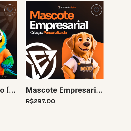
Mascote Animado (Criação + Animação + Locução) 30 Segundos
Mascote Empresarial Personalizado 3D + 5 Poses
R$297.00