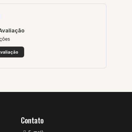
Avaliação
ações
valiação
Contato