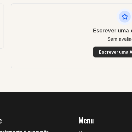
Escrever uma 
Sem avali
Escrever uma A
e
Menu
nejamento à execução,