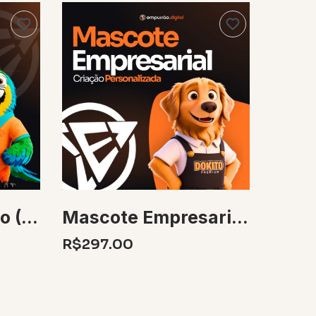
Mascote Animado (Criação + Animação + Locução) 30 Segundos
Mascote Empresarial Personalizado 3D + 5 Poses
R$297.00