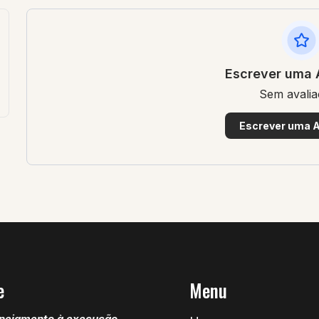
Escrever uma 
Sem avali
Escrever uma A
e
Menu
nejamento à execução,