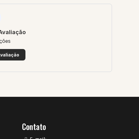
Avaliação
ações
valiação
Contato